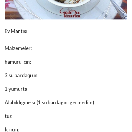
Ev Mantısı
Malzemeler:
hamuru ıcın:
3 su bardağı un
1 yumurta
Alabıldıgıne su(1 su bardagını gecmedim)
tuz
İcı ıcın: