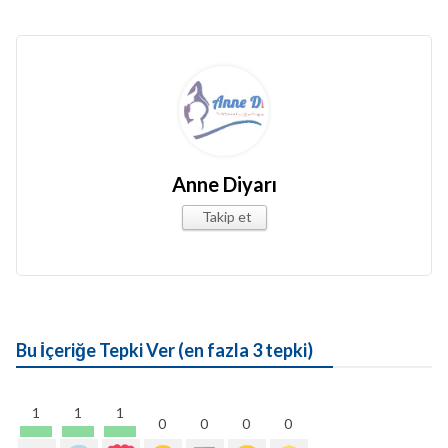
Anne Diyarı
Takip et
Bu İçeriğe Tepki Ver (en fazla 3 tepki)
1
1
1
0
0
0
0