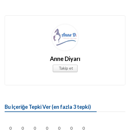
Anne Diyarı
Takip et
Bu İçeriğe Tepki Ver (en fazla 3 tepki)
0
0
0
0
0
0
0