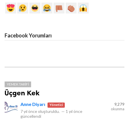
Facebook Yorumları
YEMEK TARIFI
Üçgen Kek
Anne Diyarı
9,279
Yönetici
okunma
7 yıl önce
oluşturuldu.
—
1 yıl önce
güncellendi