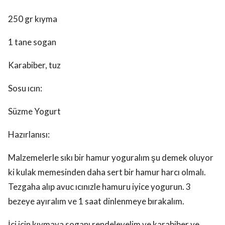
250 gr kıyma
1 tane sogan
Karabiber, tuz
Sosu ıcın:
Süzme Yogurt
Hazırlanısı:
Malzemelerle sıkı bir hamur yoguralım şu demek oluyor
ki kulak memesinden daha sert bir hamur harcı olmalı.
Tezgaha alıp avuc ıcınızle hamuru iyice yogurun. 3
bezeye ayıralım ve 1 saat dinlenmeye bırakalım.
İçi için kıymaya soganı rendeleyelim ve karabiber ve