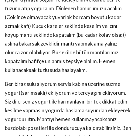
tuzunu atıp yoguralım. Dinlenen hamurumuzu acalım.
(Cok ince olmayacak yuvarlak borcam boyutu kadar
acmak kafi) Kucuk kareler seklinde keselim ve ıcını
koyup mantı seklinde kapatalım (bu kadar kolay olsa:))
aslına bakarsak zevklidir mantı yapmak ama yalnız
olunca zor olabılıyor. Bu sekilde bütün mantılarımız
kapatalım hafifçe unlanmıs tepsiye alalım. Hemen
kullanacaksak tuzlu suda haslayalım.
Ben biraz sulu alıyorum servis kabına üzerine süzme
yogurt(sarımsaklı) ekliyorum ve tereyagını ekliyorum.
Siz dilerseniz yogurt ile harmanlayın bir tek dikkat edin
kesilme yapmasın yogurda haslama suyundan ekleyerek
yogurdu ılıtın. Mantıyı hemen kullanmayacaksanız
buzdolabı posetleri ile dondurucuya kaldırabilirsiniz. Ben