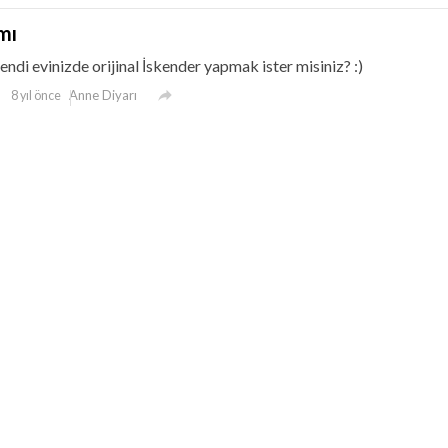
mı
endi evinizde orijinal İskender yapmak ister misiniz? :)

Anne Diyarı
8 yıl önce