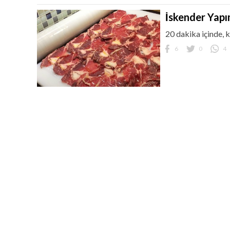
İskender Yapı
20 dakika içinde, k
6
0
4