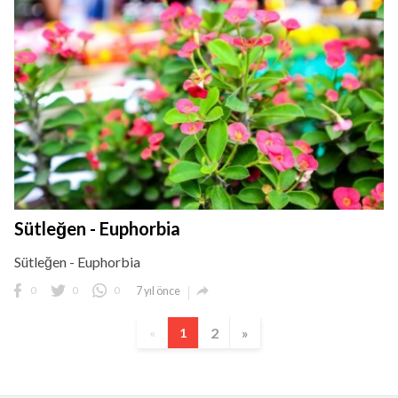
Sütleğen - Euphorbia
Sütleğen - Euphorbia

0
0
0
7 yıl önce
2
»
«
1