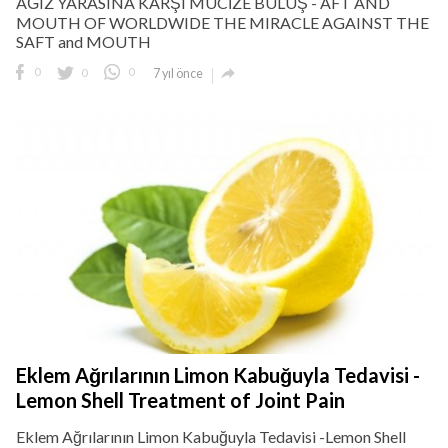
AĞIZ YARASINA KARŞI MUCİZE BULUŞ - AFT AND
MOUTH OF WORLDWIDE THE MIRACLE AGAINST THE
SAFT and MOUTH

0
0
0
7 yıl önce
Eklem Ağrılarının Limon Kabuğuyla Tedavisi -
Lemon Shell Treatment of Joint Pain
Eklem Ağrılarının Limon Kabuğuyla Tedavisi -Lemon Shell