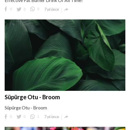
Effective Fat Burner Drink Of All Time!

0
0
0
7 yıl önce
Süpürge Otu - Broom
Süpürge Otu - Broom

0
0
1
7 yıl önce