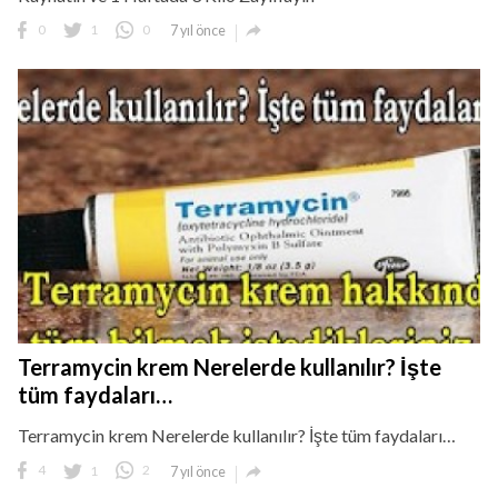

0
1
0
7 yıl önce
Terramycin krem Nerelerde kullanılır? İşte
tüm faydaları…
Terramycin krem Nerelerde kullanılır? İşte tüm faydaları…

4
1
2
7 yıl önce