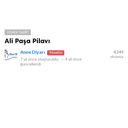
YEMEK TARIFI
Ali Paşa Pilavı
Anne Diyarı
4,244
Yönetici
okunma
7 yıl önce
oluşturuldu.
—
4 yıl önce
güncellendi