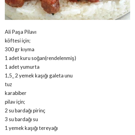
Ali Paşa Pilavı
köftesi için;
300 gr kıyma
1 adet kuru soğan(rendelenmiş)
1 adet yumurta
1,5_ 2 yemek kaşığı galeta unu
tuz
karabiber
pilav için;
2 su bardağı pirinç
3 su bardağı su
1 yemek kaşığı tereyağı