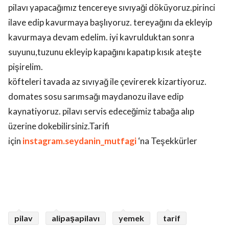
pilavı yapacağımız tencereye sıvıyaği döküyoruz.pirinci
ilave edip kavurmaya başlıyoruz. tereyağını da ekleyip
kavurmaya devam edelim. iyi kavrulduktan sonra
suyunu,tuzunu ekleyip kapağını kapatıp kısık ateşte
pişirelim.
köfteleri tavada az sıvıyağ ile çevirerek kizartiyoruz.
domates sosu sarımsağı maydanozu ilave edip
kaynatiyoruz. pilavı servis edeceğimiz tabağa alıp
üzerine dokebilirsiniz.Tarifi
için
instagram.seydanin_mutfagi
‘na Teşekkürler
pilav
alipaşapilavı
yemek
tarif