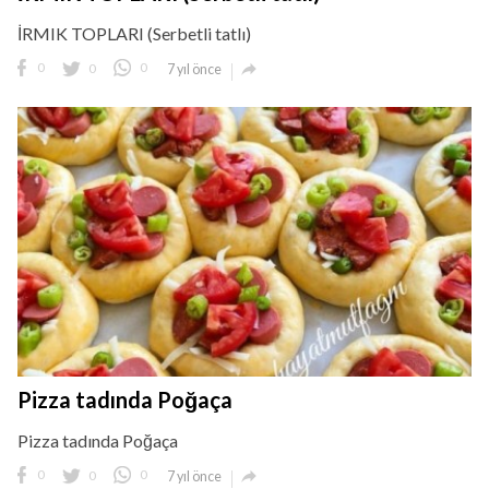
İRMIK TOPLARI (Serbetli tatlı)

0
0
0
7 yıl önce
Pizza tadında Poğaça
Pizza tadında Poğaça

0
0
0
7 yıl önce