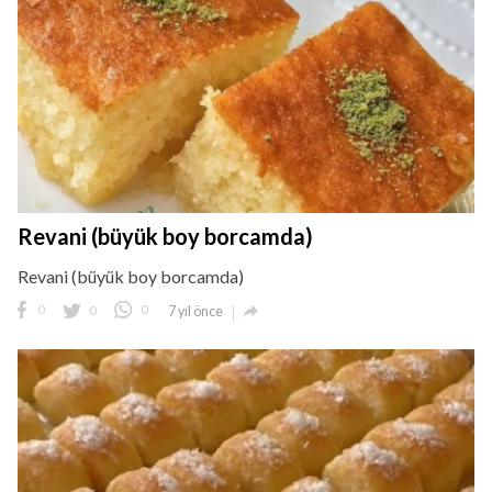
Revani (büyük boy borcamda)
Revani (büyük boy borcamda)

0
0
0
7 yıl önce