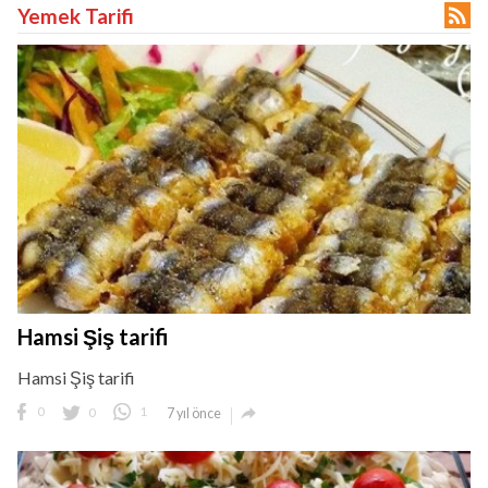

Yemek Tarifi
Hamsi Şiş tarifi
Hamsi Şiş tarifi

0
0
1
7 yıl önce