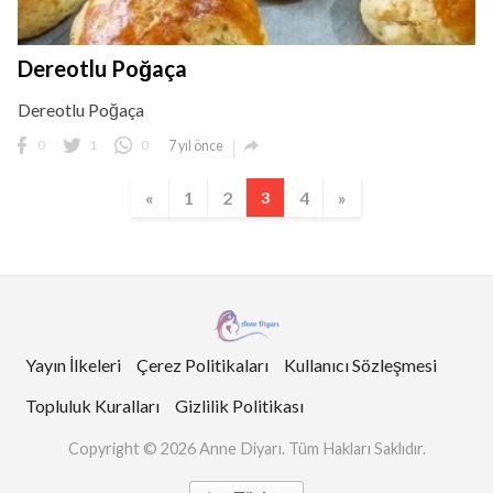
Dereotlu Poğaça
Dereotlu Poğaça

0
1
0
7 yıl önce
«
1
2
4
»
3
Yayın İlkeleri
Çerez Politikaları
Kullanıcı Sözleşmesi
Topluluk Kuralları
Gizlilik Politikası
Copyright © 2026 Anne Diyarı. Tüm Hakları Saklıdır.