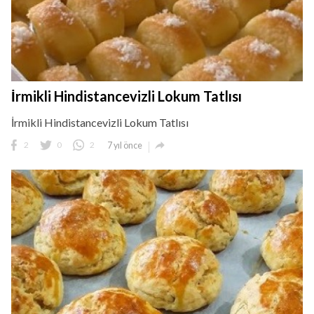
İrmikli Hindistancevizli Lokum Tatlısı
İrmikli Hindistancevizli Lokum Tatlısı

2
0
2
7 yıl önce