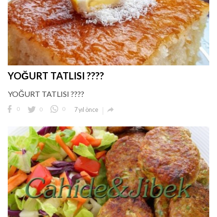
YOĞURT TATLISI ????
YOĞURT TATLISI ????

0
0
0
7 yıl önce