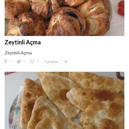
Zeytinli Açma
Zeytinli Açma

0
0
0
7 yıl önce