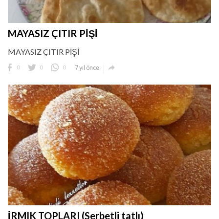
MAYASIZ ÇITIR PİŞİ
MAYASIZ ÇITIR PİŞİ

0
0
0
7 yıl önce
İRMIK TOPLARI (Serbetli tatlı)