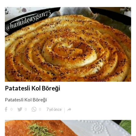
Patatesli Kol Böreği
Patatesli Kol Böreği

0
0
0
7 yıl önce