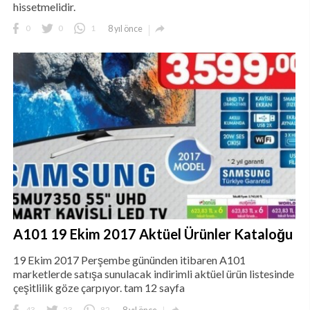
hissetmelidir.

0
0
1
8 yıl önce
A101 19 Ekim 2017 Aktüel Ürünler Kataloğu
19 Ekim 2017 Perşembe gününden itibaren A101
marketlerde satışa sunulacak indirimli aktüel ürün listesinde
çeşitlilik göze çarpıyor. tam 12 sayfa
43
23
82