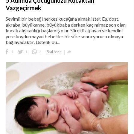
5 Adımda Çocuğunuzu Kucaktan
Vazgeçirmek
Sevimli bir bebeği herkes kucağına almak ister. Eş, dost,
akraba, büyükanne, büyükbaba derken kaçınılmaz son olan
kucak alışkanlığı başlamış olur. Sürekli ağlayan ve kendini
yere koydurmayan bebekler bir süre sonra yorucu olmaya
başlayacaktır. Üstelik bu...

1
1
2
8 yıl önce