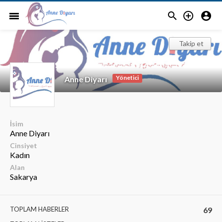



menu
Takip et
Yönetici
Anne Diyarı
İsim
Anne Diyarı
Cinsiyet
Kadın
Alan
Sakarya
TOPLAM HABERLER
69