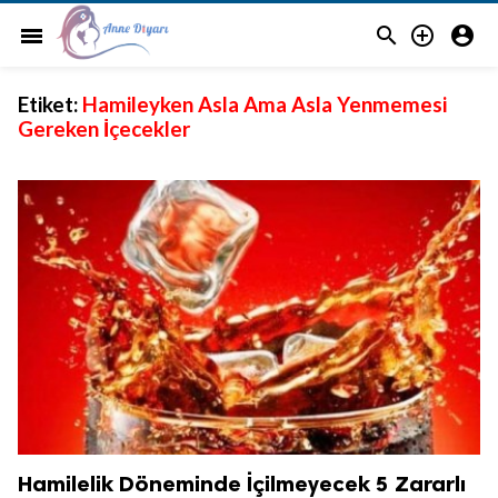



menu
Etiket:
Hamileyken Asla Ama Asla Yenmemesi
Gereken İçecekler
Hamilelik Döneminde İçilmeyecek 5 Zararlı